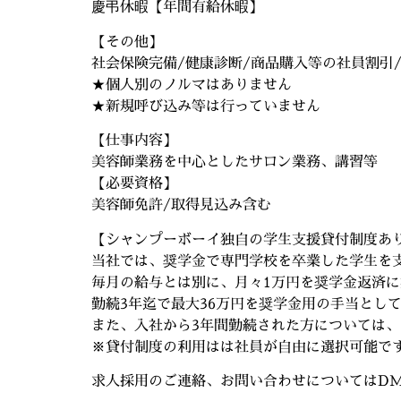
慶弔休暇【年間有給休暇】
【その他】
社会保険完備/健康診断/商品購入等の社員割引
★個人別のノルマはありません
★新規呼び込み等は行っていません
【仕事内容】
美容師業務を中心としたサロン業務、講習等
【必要資格】
美容師免許/取得見込み含む
【シャンプーボーイ独自の学生支援貸付制度あ
当社では、奨学金で専門学校を卒業した学生を
毎月の給与とは別に、月々1万円を奨学金返済
勤続3年迄で最大36万円を奨学金用の手当とし
また、入社から3年間勤続された方については
※貸付制度の利用はは社員が自由に選択可能で
求人採用のご連絡、お問い合わせについてはD